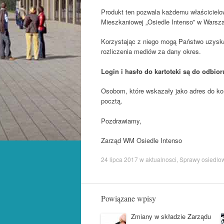
Produkt ten pozwala każdemu właścicielow
Mieszkaniowej „Osiedle Intenso” w Warsz
Korzystając z niego mogą Państwo uzyska
rozliczenia mediów za dany okres.
Login i hasło do kartoteki są do odbio
Osobom, które wskazały jako adres do kor
pocztą.
Pozdrawiamy,
Zarząd WM Osiedle Intenso
24 lipca 2017
w
aktualnosci
,
Sprawy osiedlo
Powiązane wpisy
Zmiany w składzie Zarządu