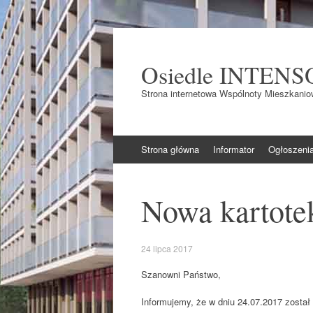
Osiedle INTENS
Strona internetowa Wspólnoty Mieszkaniow
Skocz do
Strona główna
Informator
Ogłoszeni
Nowa kartotek
24 lipca 2017
Szanowni Państwo,
Informujemy, że w dniu 24.07.2017 został