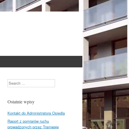
Search
Ostatnie wpisy
Kontakt do Administratora Osiedla
Raport z pomiarów ruchu
prowadzonych przez Tramwaje