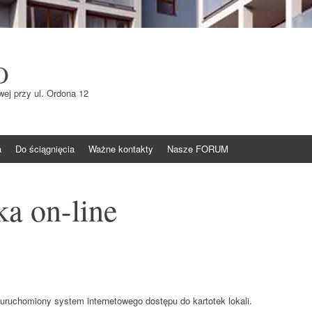
O
ej przy ul. Ordona 12
a
Do ściągnięcia
Ważne kontakty
Nasze FORUM
a on-line
 uruchomiony system internetowego dostępu do kartotek lokali.