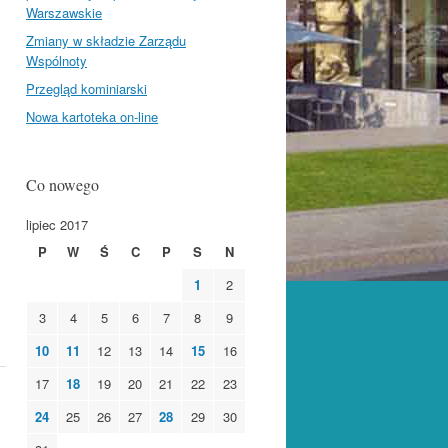
Warszawskie
Zmiany w składzie Zarządu
Wspólnoty
Przegląd kominiarski
Nowa kartoteka on-line
Co nowego
lipiec 2017
P
W
Ś
C
P
S
N
1
2
3
4
5
6
7
8
9
10
11
12
13
14
15
16
17
18
19
20
21
22
23
24
25
26
27
28
29
30