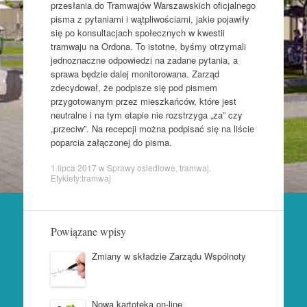
przesłania do Tramwajów Warszawskich oficjalnego
pisma z pytaniami i wątpliwościami, jakie pojawiły
się po konsultacjach społecznych w kwestii
tramwaju na Ordona. To istotne, byśmy otrzymali
jednoznaczne odpowiedzi na zadane pytania, a
sprawa będzie dalej monitorowana. Zarząd
zdecydował, że podpisze się pod pismem
przygotowanym przez mieszkańców, które jest
neutralne i na tym etapie nie rozstrzyga „za” czy
„przeciw”. Na recepcji można podpisać się na liście
poparcia załączonej do pisma.
1 lipca 2017
w
Sprawy osiedlowe
,
tramwaj
.
Etykiety:
tramwaj
Powiązane wpisy
Zmiany w składzie Zarządu Wspólnoty
Nowa kartoteka on-line