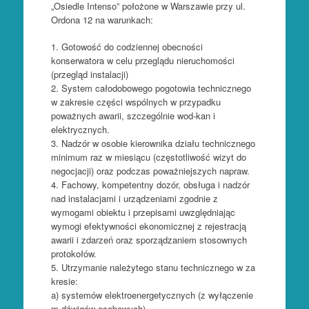
„Osiedle Intenso” położone w Warszawie przy ul.
Ordona 12 na warunkach:
1. Gotowość do codziennej obecności
konserwatora w celu przeglądu nieruchomości
(przegląd instalacji)
2. System całodobowego pogotowia technicznego
w zakresie części wspólnych w przypadku
poważnych awarii, szczególnie wod-kan i
elektrycznych.
3. Nadzór w osobie kierownika działu technicznego
minimum raz w miesiącu (częstotliwość wizyt do
negocjacji) oraz podczas poważniejszych napraw.
4. Fachowy, kompetentny dozór, obsługa i nadzór
nad instalacjami i urządzeniami zgodnie z
wymogami obiektu i przepisami uwzględniając
wymogi efektywności ekonomicznej z rejestracją
awarii i zdarzeń oraz sporządzaniem stosownych
protokołów.
5. Utrzymanie należytego stanu technicznego w za
kresie:
a) systemów elektroenergetycznych (z wyłączenie
m dźwigów osobowych)