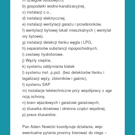
b) gospodarki wodno-kanalizacyjnej,
c) instalacji c.o.,
d) instalacji elektrycznej,
e) instalacji wentylacji garażu i przedsionków,
f) wentylacji bytowej lokali mieszkalnych ( wentylat
ory bytowe),
g) instalacji detekcji tlenku węgla i LPG,
h) separatorów substancji ropopochodnych,
i) zestawy hydroforowe,
j) Węzły cieplne,
k) systemu oddymiania klatek
l) systemu inst. p.poż. (bez detektorów tlenku i
legalizacji węży, zbiorników i gaśnic),
ł) systemu SAP
m) instalacje teletechniczne przy współpracy z age
ncją ochrony,
n) bram wjazdowych i garażowi garażowych,
o) ślusarka drzwiowa i okienna części wspólnej,
p) prace ślusarskie.
Pan Adam Nowicki koordynuje działania, więc
ewentualne pytania prosimy kierować do niego –