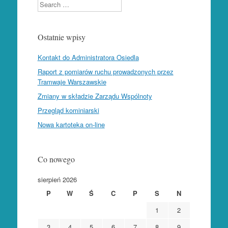
Search
Ostatnie wpisy
Kontakt do Administratora Osiedla
Raport z pomiarów ruchu prowadzonych przez
Tramwaje Warszawskie
Zmiany w składzie Zarządu Wspólnoty
Przegląd kominiarski
Nowa kartoteka on-line
Co nowego
sierpień 2026
P
W
Ś
C
P
S
N
1
2
3
4
5
6
7
8
9