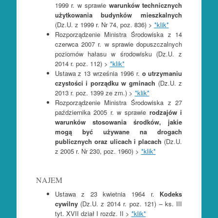
1999 r. w sprawie
warunków technicznych
użytkowania budynków mieszkalnych
(Dz.U. z 1999 r. Nr 74, poz. 836) >
*klik*
Rozporządzenie Ministra Środowiska z 14
czerwca 2007 r. w sprawie dopuszczalnych
poziomów hałasu w środowisku (Dz.U. z
2014 r. poz. 112) >
*klik*
Ustawa z 13 września 1996 r.
o utrzymaniu
czystości i porządku w gminach
(Dz.U. z
2013 r. poz. 1399 ze zm.) >
*klik*
Rozporządzenie Ministra Środowiska z 27
października 2005 r. w sprawie
rodzajów i
warunków stosowania środków, jakie
mogą być używane na drogach
publicznych oraz ulicach i placach
(Dz.U.
z 2005 r. Nr 230, poz. 1960) >
*klik*
NAJEM
Ustawa z 23 kwietnia 1964 r.
Kodeks
cywilny
(Dz.U. z 2014 r. poz. 121) – ks. III
tyt. XVII dział I rozdz. II >
*klik*