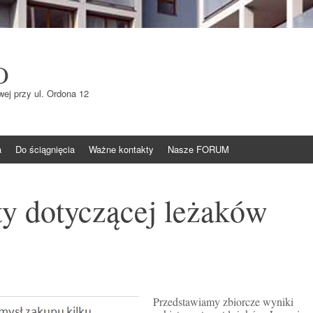
O
ej przy ul. Ordona 12
a
Do ściągnięcia
Ważne kontakty
Nasze FORUM
ty dotyczącej leżaków
Przedstawiamy zbiorcze wyniki