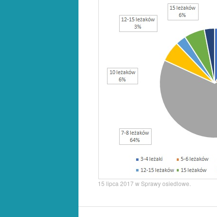
15 lipca 2017
w
Sprawy osiedlowe
.