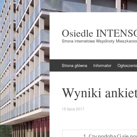
Osiedle INTENS
Strona internetowa Wspólnoty Mieszkaniow
Skocz do
Strona główna
Informator
Ogłoszeni
Wyniki ankie
15 lipca 2017