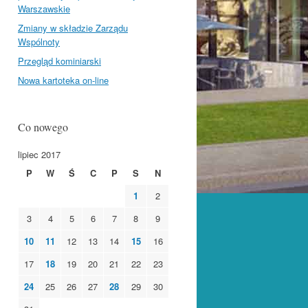
Warszawskie
Zmiany w składzie Zarządu
Wspólnoty
Przegląd kominiarski
Nowa kartoteka on-line
Co nowego
lipiec 2017
P
W
Ś
C
P
S
N
1
2
3
4
5
6
7
8
9
10
11
12
13
14
15
16
17
18
19
20
21
22
23
24
25
26
27
28
29
30