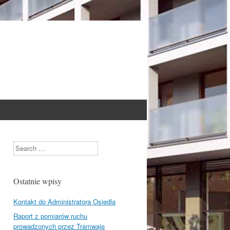
Search
Ostatnie wpisy
Kontakt do Administratora Osiedla
Raport z pomiarów ruchu
prowadzonych przez Tramwaje