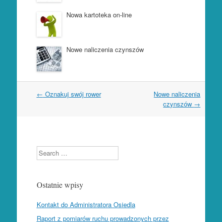
Nowa kartoteka on-line
Nowe naliczenia czynszów
←
Oznakuj swój rower
Nowe naliczenia
Nawigacja wpisów
czynszów
→
Search
Ostatnie wpisy
Kontakt do Administratora Osiedla
Raport z pomiarów ruchu prowadzonych przez