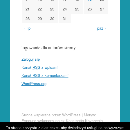
21
22
23
24
25
26
27
28
29
30
31
« lip
paź »
logowanie dla autorów strony
Zaloguj się
Kanał
RSS
z wpisami
Kanał
RSS
z komentarzami
WordPress.org
Strona wspierana przez WordPress
|
Motyw:
Expound wykonany przez
Konstantin Kovshenin
Ta strona korzysta z ciasteczek aby świadczyć usługi na najwyższym