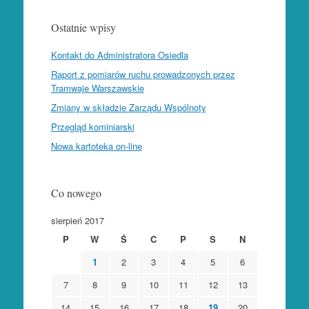
Ostatnie wpisy
Kontakt do Administratora Osiedla
Raport z pomiarów ruchu prowadzonych przez
Tramwaje Warszawskie
Zmiany w składzie Zarządu Wspólnoty
Przegląd kominiarski
Nowa kartoteka on-line
Co nowego
sierpień 2017
P
W
Ś
C
P
S
N
1
2
3
4
5
6
7
8
9
10
11
12
13
14
15
16
17
18
19
20