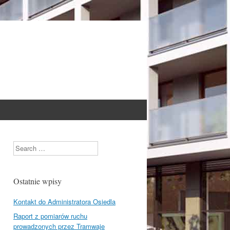
Search
Ostatnie wpisy
Kontakt do Administratora Osiedla
Raport z pomiarów ruchu
prowadzonych przez Tramwaje