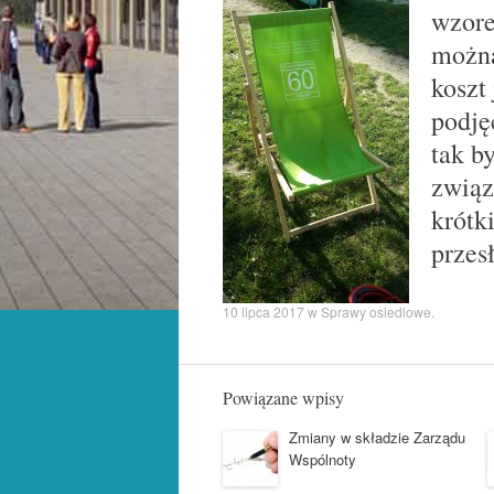
wzore
można
koszt
podję
tak b
związ
krótk
przes
10 lipca 2017
w
Sprawy osiedlowe
.
Powiązane wpisy
Zmiany w składzie Zarządu
Wspólnoty