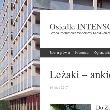
Osiedle INTENS
Strona internetowa Wspólnoty Mieszkaniow
Skocz do
Strona główna
Informator
Ogłoszeni
Leżaki – anki
10 lipca 2017
Do Za