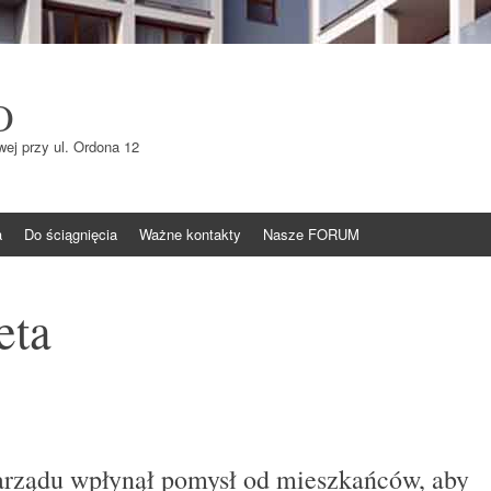
O
ej przy ul. Ordona 12
a
Do ściągnięcia
Ważne kontakty
Nasze FORUM
eta
rządu wpłynął pomysł od mieszkańców, aby