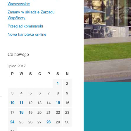
h
Warszawskie
Zmiany w składzie Zarządu
Wspólnoty
Przegląd kominiarski
Nowa kartoteka on-line
Co nowego
lipiec 2017
P
W
Ś
C
P
S
N
1
2
3
4
5
6
7
8
9
10
11
12
13
14
15
16
17
18
19
20
21
22
23
24
25
26
27
28
29
30