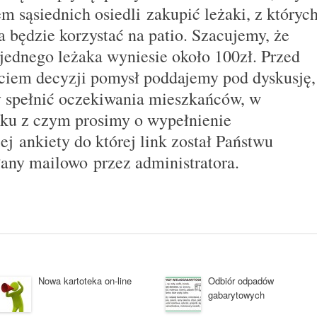
m sąsiednich osiedli zakupić leżaki, z któryc
 będzie korzystać na patio. Szacujemy, że
 jednego leżaka wyniesie około 100zł. Przed
ciem decyzji pomysł poddajemy pod dyskusję,
y spełnić oczekiwania mieszkańców, w
ku z czym prosimy o wypełnienie
iej ankiety do której link został Państwu
łany mailowo przez administratora.
Nowa kartoteka on-line
Odbiór odpadów
gabarytowych