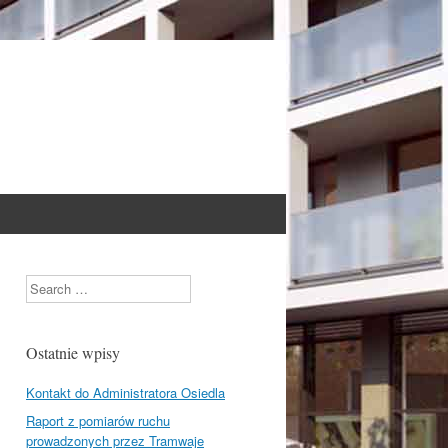
Search
Ostatnie wpisy
Kontakt do Administratora Osiedla
Raport z pomiarów ruchu
prowadzonych przez Tramwaje