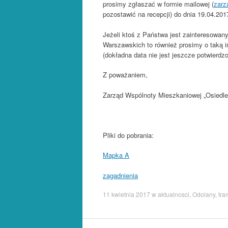
prosimy zgłaszać w formie mailowej (
zarz
pozostawić na recepcji) do dnia 19.04.2017
Jeżeli ktoś z Państwa jest zainteresowa
Warszawskich to również prosimy o taką in
(dokładna data nie jest jeszcze potwierdzo
Z poważaniem,
Zarząd Wspólnoty Mieszkaniowej „Osiedle
Pliki do pobrania:
Mapka A
zagadnienia
11 kwietnia 2017
w
aktualnosci
,
Odolany
,
tra