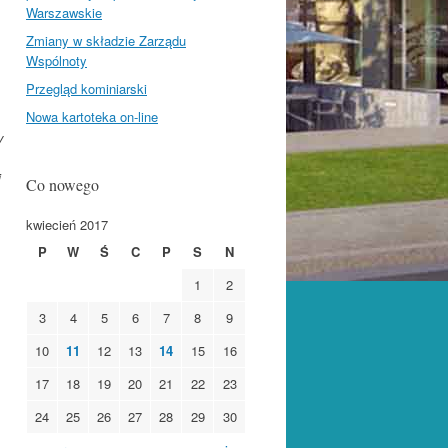
Warszawskie
Zmiany w składzie Zarządu
Wspólnoty
Przegląd kominiarski
Nowa kartoteka on-line
y
i
Co nowego
kwiecień 2017
P
W
Ś
C
P
S
N
1
2
3
4
5
6
7
8
9
10
11
12
13
14
15
16
17
18
19
20
21
22
23
24
25
26
27
28
29
30