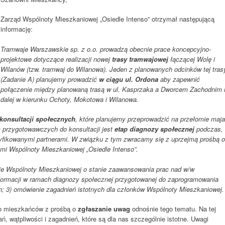
Zarząd Wspólnoty Mieszkaniowej „Osiedle Intenso” otrzymał następującą
informację:
Tramwaje Warszawskie sp. z o.o. prowadzą obecnie prace koncepcyjno-
projektowe dotyczące realizacji nowej
trasy tramwajowej
łączącej Wolę i
Wilanów (tzw. tramwaj do Wilanowa). Jeden z planowanych odcinków tej tras
(Zadanie A) planujemy prowadzić
w ciągu ul. Ordona
aby zapewnić
połączenie między planowaną trasą w ul. Kasprzaka a Dworcem Zachodnim 
dalej w kierunku Ochoty, Mokotowa i Wilanowa.
konsultacji społecznych
, które planujemy przeprowadzić na przełomie maja
 przygotowawczych do konsultacji jest
etap diagnozy społecznej
podczas,
tyfikowanymi partnerami. W związku z tym zwracamy się z uprzejmą prośbą o
ami Wspólnoty Mieszkaniowej „Osiedle Intenso”.
nie Wspólnoty Mieszkaniowej o stanie zaawansowania prac nad w/w
nformacji w ramach diagnozy społecznej przygotowanej do zaprogramowania
h; 3) omówienie zagadnień istotnych dla członków Wspólnoty Mieszkaniowej.
o mieszkańców z prośbą o
zgłaszanie uwag
odnośnie tego tematu. Na tej
ń, wątpliwości i zagadnień, które są dla nas szczególnie istotne. Uwagi