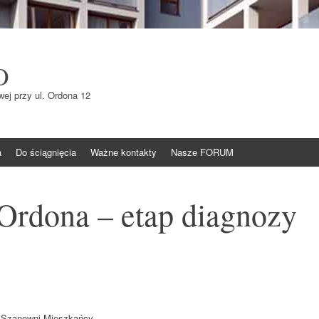
O
ej przy ul. Ordona 12
a
Do ściągnięcia
Ważne kontakty
Nasze FORUM
Ordona – etap diagnozy
Szanowni Mieszkańcy,