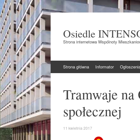
Osiedle INTENS
Strona internetowa Wspólnoty Mieszkaniow
Skocz do
Strona główna
Informator
Ogłoszeni
Tramwaje na 
społecznej
11 kwietnia 2017