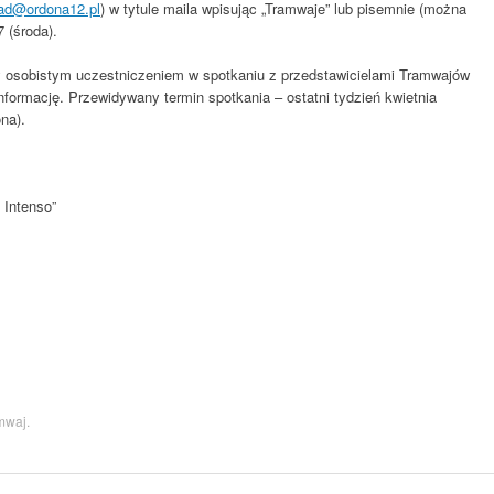
ad@ordona12.pl
) w tytule maila wpisując „Tramwaje” lub pisemnie (można
 (środa).
ny osobistym uczestniczeniem w spotkaniu z przedstawicielami Tramwajów
formację. Przewidywany termin spotkania – ostatni tydzień kwietnia
na).
 Intenso”
mwaj
.